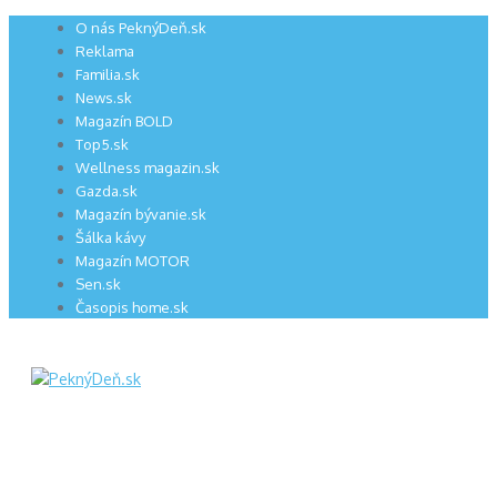
Preskočiť
O nás PeknýDeň.sk
na
Reklama
obsah
Familia.sk
News.sk
Magazín BOLD
Top5.sk
Wellness magazin.sk
Gazda.sk
Magazín bývanie.sk
Šálka kávy
Magazín MOTOR
Sen.sk
Časopis home.sk