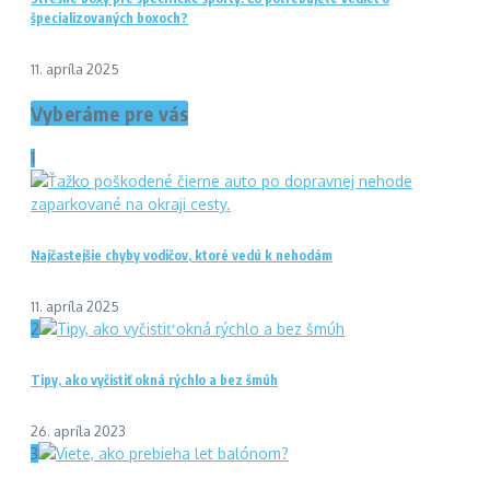
špecializovaných boxoch?
11. apríla 2025
Vyberáme pre vás
1
Najčastejšie chyby vodičov, ktoré vedú k nehodám
11. apríla 2025
2
Tipy, ako vyčistiť okná rýchlo a bez šmúh
26. apríla 2023
3