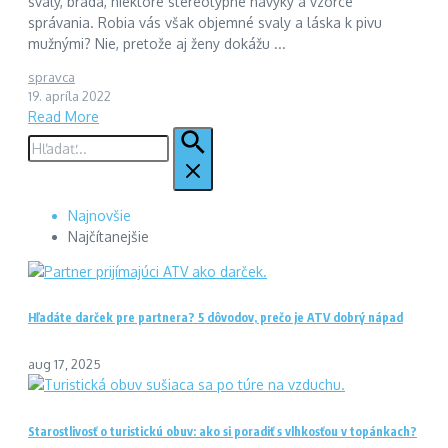
svaly, brada, niektoré stereotypné návyky a vzorce
správania. Robia vás však objemné svaly a láska k pivu
mužnými? Nie, pretože aj ženy dokážu ...
spravca
19. apríla 2022
Read More
Hľadať:
Najnovšie
Najčítanejšie
Hľadáte darček pre partnera? 5 dôvodov, prečo je ATV dobrý nápad
aug 17, 2025
Starostlivosť o turistickú obuv: ako si poradiť s vlhkosťou v topánkach?