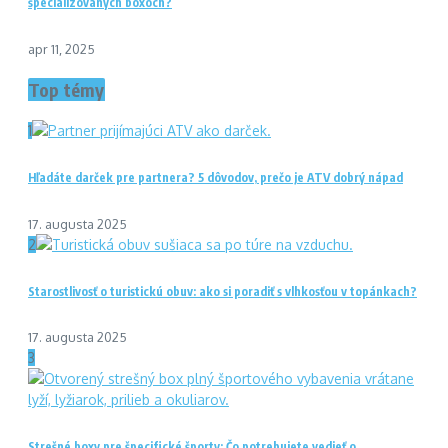
špecializovaných boxoch?
apr 11, 2025
Top témy
1
Hľadáte darček pre partnera? 5 dôvodov, prečo je ATV dobrý nápad
17. augusta 2025
2
Starostlivosť o turistickú obuv: ako si poradiť s vlhkosťou v topánkach?
17. augusta 2025
3
Strešné boxy pre špecifické športy: Čo potrebujete vedieť o