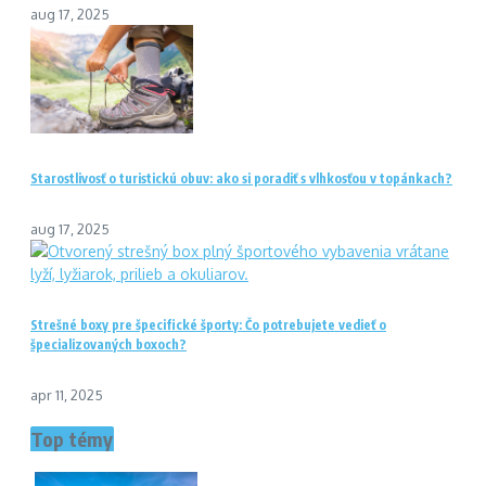
aug 17, 2025
Starostlivosť o turistickú obuv: ako si poradiť s vlhkosťou v topánkach?
aug 17, 2025
Strešné boxy pre špecifické športy: Čo potrebujete vedieť o
špecializovaných boxoch?
apr 11, 2025
Top témy