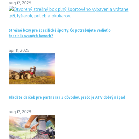
aug 17, 2025
Strešné boxy pre špecifické športy: Čo potrebujete vedieť o
špecializovaných boxoch?
apr 11, 2025
Hľadáte darček pre partnera? 5 dôvodov, prečo je ATV dobrý nápad
aug 17, 2025