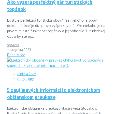
Ako vyzerá perfektný pár turistických
topánok
Existuje perfektná turistická obuv? Pre niekoho je obuv
dokonalá, keď je dizajnovo vyšperkovaná. Pre niekoho je na
prvom mieste funkčnosť topánky a jej pohodlie. U turistickej
obuvi by ste m...
spravca
7. augusta 2023
Read More
Ľudia a Život
Rady a tipy
5 zaujímavých informácií o elektronickom
občianskom preukaze
Elektronické občianske preukazy vlastní veľa Slovákov.
Podľa štatistík je ich celkový podiel zo všetkých vydaných