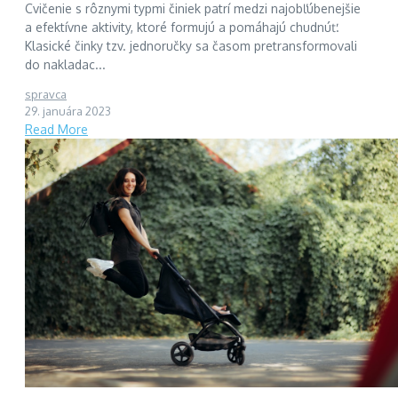
Cvičenie s rôznymi typmi činiek patrí medzi najobľúbenejšie
a efektívne aktivity, ktoré formujú a pomáhajú chudnúť.
Klasické činky tzv. jednoručky sa časom pretransformovali
do nakladac...
spravca
29. januára 2023
Read More