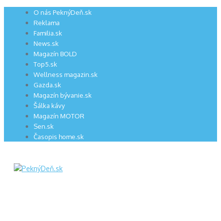
Preskočiť
O nás PeknýDeň.sk
na
Reklama
obsah
Familia.sk
News.sk
Magazín BOLD
Top5.sk
Wellness magazin.sk
Gazda.sk
Magazín bývanie.sk
Šálka kávy
Magazín MOTOR
Sen.sk
Časopis home.sk