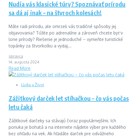
Nudia vás klasické túry? Spoznávať prírodu
sa dá aj inak – na štyroch kolesách!
Máte radi prírodu, ale omrzeli vás tradičné spôsoby jej
objavovania? Túžite po adrenalíne a zároveň chcete byť v
lone prírody? Riešenie je jednoduché – vymeňte turistické
topánky za štvorkolku a vydaj...
spravca
14. augusta 2024
Read More
Ľudia a Život
Zážitkový darček let stíhačkou – čo vás počas
letu čaká
Zážitkové darčeky sa stávajú čoraz populárnejšími. Ich
ponuka je bohatá a na internete nájdete výber pre každého
bez ohľadu na vek. Ak hľadáte darček pre odvážneho