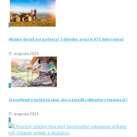
1
Hľadáte darček pre partnera? 5 dôvodov, prečo je ATV dobrý nápad
17. augusta 2025
2
Starostlivosť o turistickú obuv: ako si poradiť s vlhkosťou v topánkach?
17. augusta 2025
3