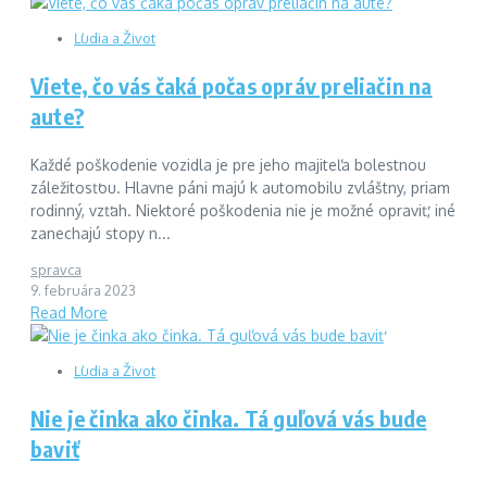
Ľudia a Život
Viete, čo vás čaká počas opráv preliačin na
aute?
Každé poškodenie vozidla je pre jeho majiteľa bolestnou
záležitosťou. Hlavne páni majú k automobilu zvláštny, priam
rodinný, vzťah. Niektoré poškodenia nie je možné opraviť, iné
zanechajú stopy n...
spravca
9. februára 2023
Read More
Ľudia a Život
Nie je činka ako činka. Tá guľová vás bude
baviť