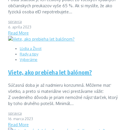
občianskych preukazov vyše 65 %. Ak si myslíte, že ako
fyzická osoba eID nepotrebujete...
spravca
6. apríla 2023
Read More
Ľudia a Život
Rady a tipy
Vyberáme
Viete, ako prebieha let balónom?
Súčasná doba je až nadmieru konzumná. Môžeme mať
všetko, a preto si materiálne veci prestávame vážiť.
Z uvedeného dôvodu je priam nemožné nájsť darček, ktorý
by toho druhého potešil. Minimál...
spravca
16. marca 2023
Read More