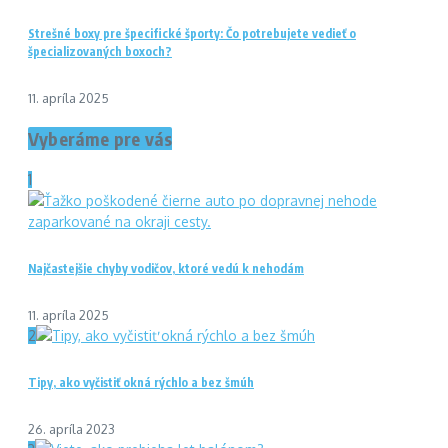
Strešné boxy pre špecifické športy: Čo potrebujete vedieť o
špecializovaných boxoch?
11. apríla 2025
Vyberáme pre vás
1
Najčastejšie chyby vodičov, ktoré vedú k nehodám
11. apríla 2025
2
Tipy, ako vyčistiť okná rýchlo a bez šmúh
26. apríla 2023