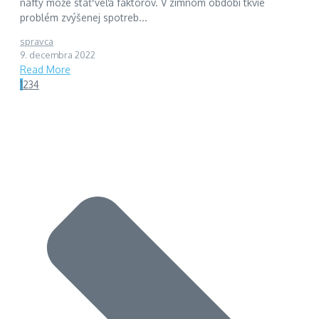
nafty môže stáť veľa faktorov. V zimnom období tkvie
problém zvýšenej spotreb...
spravca
9. decembra 2022
Read More
1
2
3
4