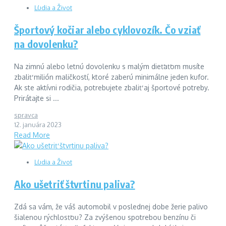
Ľudia a Život
Športový kočiar alebo cyklovozík. Čo vziať
na dovolenku?
Na zimnú alebo letnú dovolenku s malým dieťaťom musíte
zbaliť milión maličkostí, ktoré zaberú minimálne jeden kufor.
Ak ste aktívni rodičia, potrebujete zbaliť aj športové potreby.
Prirátajte si ...
spravca
12. januára 2023
Read More
Ľudia a Život
Ako ušetriť štvrtinu paliva?
Zdá sa vám, že váš automobil v poslednej dobe žerie palivo
šialenou rýchlosťou? Za zvýšenou spotrebou benzínu či