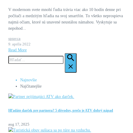
V modernom svete mnohí ľudia trávia viac ako 10 hodín denne pri
počítači a medzitým hľadia na svoj smartfón. To všetko neprospieva
najmä očiam, ktoré sú unavené neustálou námahou. Vyskytuje sa
nepohod...
spravca
9. apríla 2022
Read More
Hľadať:
Najnovšie
Najčítanejšie
Hľadáte darček pre partnera? 5 dôvodov, prečo je ATV dobrý nápad
aug 17, 2025