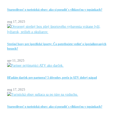
Starostlivosť o turistickú obuv: ako si poradiť s vlhkosťou v topánkach?
aug 17, 2025
Strešné boxy pre špecifické športy: Čo potrebujete vedieť o špecializovaných
boxoch?
apr 11, 2025
Hľadáte darček pre partnera? 5 dôvodov, prečo je ATV dobrý nápad
aug 17, 2025
Starostlivosť o turistickú obuv: ako si poradiť s vlhkosťou v topánkach?