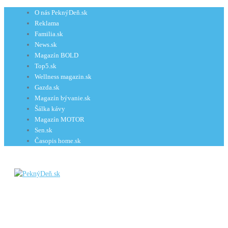
Preskočiť
O nás PeknýDeň.sk
na
Reklama
obsah
Familia.sk
News.sk
Magazín BOLD
Top5.sk
Wellness magazin.sk
Gazda.sk
Magazín bývanie.sk
Šálka kávy
Magazín MOTOR
Sen.sk
Časopis home.sk