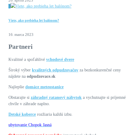
26. apríla 2023
3
Viete, ako prebieha let balónom?
16. marca 2023
Partneri
Kvalitné a spoľahlivé
vchodové dvere
Široký výber
kvalitných odpudzovačov
za bezkonkurenčné ceny
nájdete na
odpudzovace.sk
Najlepšie
domáce meteostanice
Obstarajte si
záhradný ratanový nábytok
a vychutnajte si príjemné
chvíle v záhrade naplno.
Detské koberce
rozžiaria každú izbu.
ubytovanie Chopok Jasná