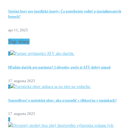
Strešné boxy pre špecifické športy: Čo potrebujete vedieť o špecializovaných
boxoch?
apr 11, 2025
Top témy
1
Hľadáte darček pre partnera? 5 dôvodov, prečo je ATV dobrý nápad
17. augusta 2025
2
Starostlivosť o turistickú obuv: ako si poradiť s vlhkosťou v topánkach?
17. augusta 2025
3