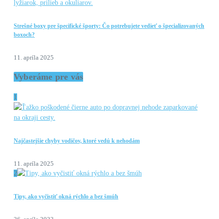
Strešné boxy pre špecifické športy: Čo potrebujete vedieť o špecializovaných
boxoch?
11. apríla 2025
Vyberáme pre vás
1
Najčastejšie chyby vodičov, ktoré vedú k nehodám
11. apríla 2025
2
Tipy, ako vyčistiť okná rýchlo a bez šmúh