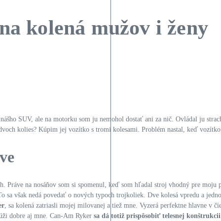
 na kolená mužov i ženy
nášho SUV, ale na motorku som ju nemohol dostať ani za nič. Ovládal ju strach z
 dvoch kolies? Kúpim jej vozítko s tromi kolesami. Problém nastal, keď vozítko
dve
ch. Práve na nosáňov som si spomenul, keď som hľadal stroj vhodný pre moju pa
 To sa však nedá povedať o nových typoch trojkoliek. Dve kolesá vpredu a je
er
, sa kolená zatriasli mojej milovanej a tiež mne. Vyzerá perfektne hlavne v č
oslúži dobre aj mne. Can-Am Ryker
sa dá totiž prispôsobiť telesnej konštrukci