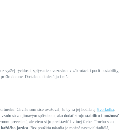
 vyššej rýchlosti, splývanie s vozovkou v zákrutách i pocit nestability,
 prišlo domov. Dostalo na kolená ju i mňa.
rtnerku. Chvíľu som síce uvažoval, že by sa jej hodila aj
štvorkolka
.
dno vzadu sú zaujímavým spôsobom, ako dodať stroju
stabilitu i možnosť
iernom prevedení, ale viem si ju predstaviť i v inej farbe. Trochu som
i každého jazdca
. Bez použitia náradia je možné nastaviť riadidlá,