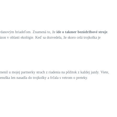
ardanovým hriadeľom. Znamená to, že
ide o takmer bezúdržbové stroje
.
zon v oblasti ekológie. Keď sa dozvedela, že skoro celá trojkolka je
menil u mojej partnerky strach z riadenia na pôžitok z každej jazdy. Viete,
enuška len nasadla do trojkolky a frčala s vetrom o preteky.