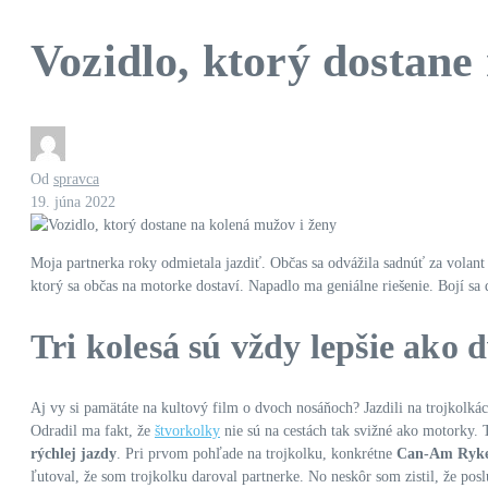
Vozidlo, ktorý dostane
Od
spravca
19. júna 2022
Moja partnerka roky odmietala jazdiť. Občas sa odvážila sadnúť za volant 
ktorý sa občas na motorke dostaví. Napadlo ma geniálne riešenie. Bojí sa
Tri kolesá sú vždy lepšie ako 
Aj vy si pamätáte na kultový film o dvoch nosáňoch? Jazdili na trojkolká
Odradil ma fakt, že
štvorkolky
nie sú na cestách tak svižné ako motorky.
rýchlej jazdy
. Pri prvom pohľade na trojkolku, konkrétne
Can-Am Ryk
ľutoval, že som trojkolku daroval partnerke. No neskôr som zistil, že p