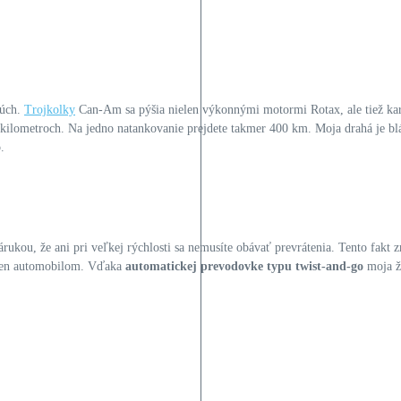
rúch.
Trojkolky
Can-Am sa pýšia nielen výkonnými motormi Rotax, ale tiež k
r kilometroch. Na jedno natankovanie prejdete takmer 400 km. Moja drahá je blá
.
árukou, že ani pri veľkej rýchlosti sa nemusíte obávať prevrátenia. Tento fakt z
 len automobilom. Vďaka
automatickej prevodovke typu twist-and-go
moja ž