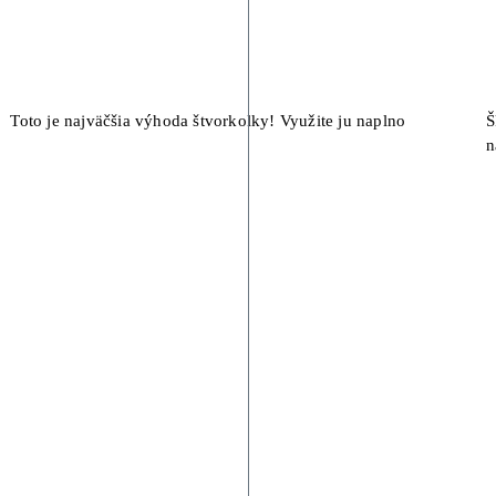
Toto je najväčšia výhoda štvorkolky! Využite ju naplno
Š
n