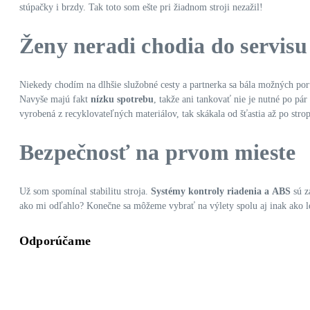
stúpačky i brzdy. Tak toto som ešte pri žiadnom stroji nezažil!
Ženy neradi chodia do servisu
Niekedy chodím na dlhšie služobné cesty a partnerka sa bála možných po
Navyše majú fakt
nízku spotrebu
, takže ani tankovať nie je nutné po pá
vyrobená z recyklovateľných materiálov, tak skákala od šťastia až po strop
Bezpečnosť na prvom mieste
Už som spomínal stabilitu stroja.
Systémy kontroly riadenia a ABS
sú z
ako mi odľahlo? Konečne sa môžeme vybrať na výlety spolu aj inak ako
Odporúčame