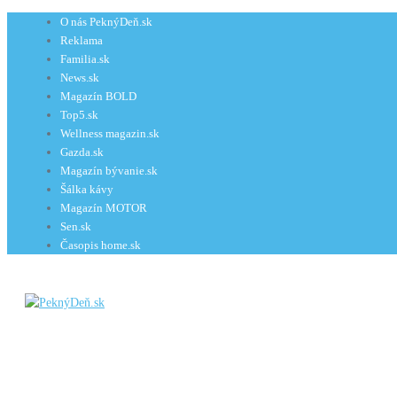
Preskočiť
O nás PeknýDeň.sk
na
Reklama
obsah
Familia.sk
News.sk
Magazín BOLD
Top5.sk
Wellness magazin.sk
Gazda.sk
Magazín bývanie.sk
Šálka kávy
Magazín MOTOR
Sen.sk
Časopis home.sk